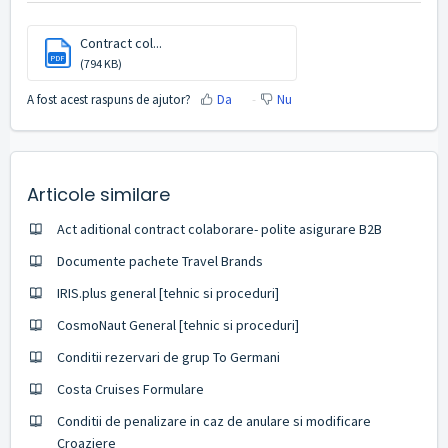
Contract col...
PDF
(794 KB)
A fost acest raspuns de ajutor?
Da
Nu
Articole similare
Act aditional contract colaborare- polite asigurare B2B
Documente pachete Travel Brands
IRIS.plus general [tehnic si proceduri]
CosmoNaut General [tehnic si proceduri]
Conditii rezervari de grup To Germani
Costa Cruises Formulare
Conditii de penalizare in caz de anulare si modificare
Croaziere